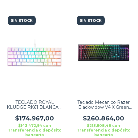
SIN STOCK
SIN STOCK
TECLADO ROYAL
Teclado Mecanico Razer
KLUDGE RK61 BLANCA Y
Blackwidow V4 X Green
ROJO SWITCH
Nasa Usb Rz03-
04700200-r3u1
$174.967,00
$260.864,00
$143.472,94
con
$213.908,48
con
Transferencia o depósito
Transferencia o depósito
bancario
bancario