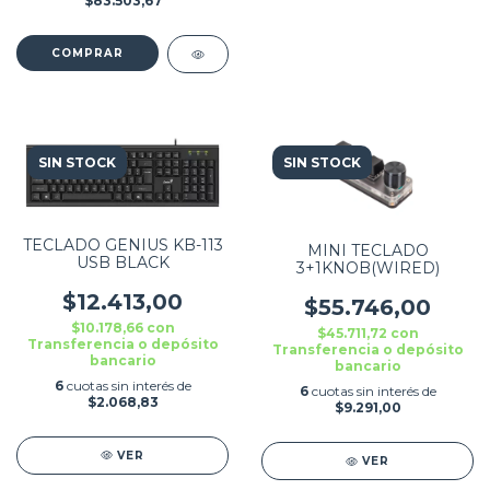
$83.503,67
SIN STOCK
SIN STOCK
TECLADO GENIUS KB-113
MINI TECLADO
USB BLACK
3+1KNOB(WIRED)
$12.413,00
$55.746,00
$10.178,66
con
$45.711,72
con
Transferencia o depósito
Transferencia o depósito
bancario
bancario
6
cuotas sin interés de
6
cuotas sin interés de
$2.068,83
$9.291,00
VER
VER