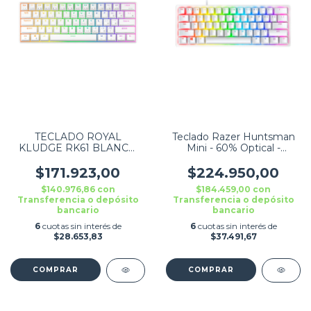
TECLADO ROYAL
Teclado Razer Huntsman
KLUDGE RK61 BLANCO
Mini - 60% Optical -
AZUL SWITCH
Mercury (Clicky Purple
Switch), Rz03-03390300-
$171.923,00
$224.950,00
r3m1
$140.976,86
con
$184.459,00
con
Transferencia o depósito
Transferencia o depósito
bancario
bancario
6
cuotas sin interés de
6
cuotas sin interés de
$28.653,83
$37.491,67