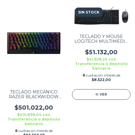
SIN STOCK
TECLADO Y MOUSE
LOGITECH MULTIMEDIA
MK200 920-002716
$51.132,00
$41.928,24
con
Transferencia o depósito
bancario
6
cuotas sin interés de
$8.522,00
TECLADO MECANICO
VER
RAZER BLACKWIDOW
V3 MINI HYPERSPEED -
65% WIRELESS
$501.022,00
MECHANICAL GAMING
$410.838,04
con
KEYBOARD (YELL
Transferencia o depósito
bancario
6
cuotas sin interés de