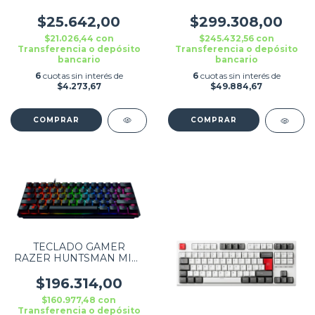
ZENEI USB ESPAÑOL
V4 X MECANICO
NEGRO
(SWITCH TECLA "E"
$25.642,00
$299.308,00
ROTO) YELLOW SWITCH
$21.026,44
con
$245.432,56
con
INGLES
Transferencia o depósito
Transferencia o depósito
bancario
bancario
6
cuotas sin interés de
6
cuotas sin interés de
$4.273,67
$49.884,67
TECLADO GAMER
RAZER HUNTSMAN MINI
(SWITCH TECLA TAB
ROTO) CLICKY PURPLE
$196.314,00
SWITCH INGLÉS NEGRO
$160.977,48
con
Transferencia o depósito