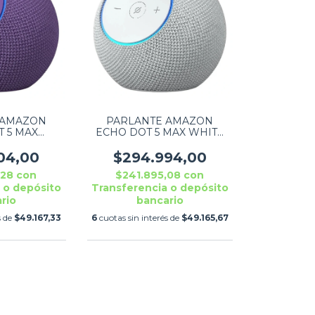
PARLANTE AMAZON
 AMAZON
ECHO DOT 5 MAX WHITE
 5 MAX
ALEXA
 ALEXA
$294.994,00
04,00
$241.895,08
con
,28
con
Transferencia o depósito
 o depósito
bancario
rio
6
cuotas sin interés de
$49.165,67
s de
$49.167,33