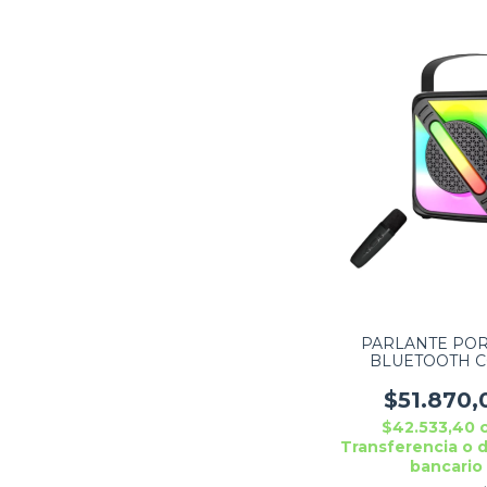
PARLANTE POR
BLUETOOTH C
MICROFONO ZEN
K4102 10W LUC
$51.870,
TIRA
$42.533,40
Transferencia o 
bancario