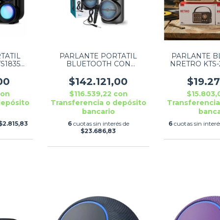
TATIL
PARLANTE PORTATIL
PARLANTE B
S1835
BLUETOOTH CON
NRETRO KTS-
HT
MICROFONO GTS2059 8"
6W GREATNICE
00
$142.121,00
$19.2
con
$116.539,22
con
$15.803
depósito
Transferencia o depósito
Transferencia
bancario
banca
$2.815,83
6
cuotas sin interés de
6
cuotas sin inter
$23.686,83