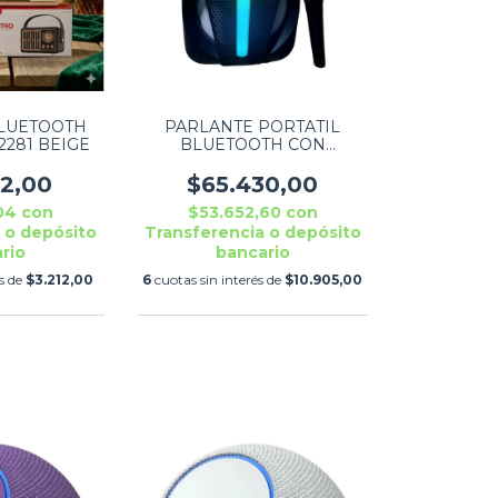
LUETOOTH
PARLANTE PORTATIL
2281 BEIGE
BLUETOOTH CON
MICROFONO 8" OM-2073
25W
72,00
$65.430,00
,04
con
$53.652,60
con
 o depósito
Transferencia o depósito
rio
bancario
és de
$3.212,00
6
cuotas sin interés de
$10.905,00