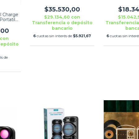
MICROFONO ROSA P030
6W
$35.530,00
$18.3
bl Charge
$29.134,60
con
$15.042
Portatil
Transferencia o depósito
Transferencia
bancario
banca
,00
6
cuotas sin interés de
$5.921,67
6
cuotas sin inter
con
depósito
és de