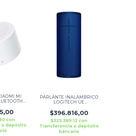
IAOMI MI
PARLANTE INALAMBRICO
LUETOOTH
LOGITECH UE
LANCO
MEGABOOM 3 BLUE BT
15,00
$396.816,00
,30
con
$325.389,12
con
 o depósito
Transferencia o depósito
rio
bancario