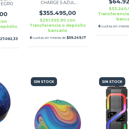
NEG
$64.9
CHARGE 5 AZUL
NEGRO
BLUETOOTH PORTATIL
$53.240
$355.495,00
,00
Transferencia
banca
$291.505,90
con
con
Transferencia o depósito
6
cuotas sin interé
depósito
bancario
6
cuotas sin interés de
$59.249,17
27.062,33
SIN STOCK
SIN STOCK