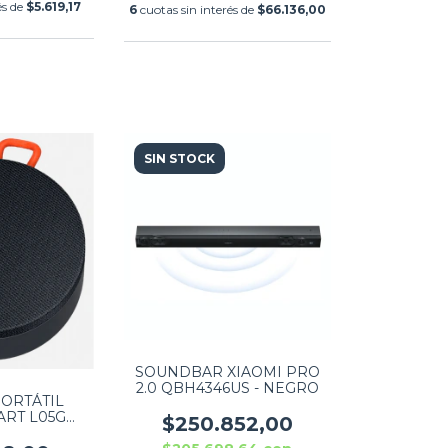
és de
$5.619,17
6
cuotas sin interés de
$66.136,00
SIN STOCK
SOUNDBAR XIAOMI PRO
2.0 QBH4346US - NEGRO
ORTÁTIL
ART L05G
$250.852,00
LUETOOTH -