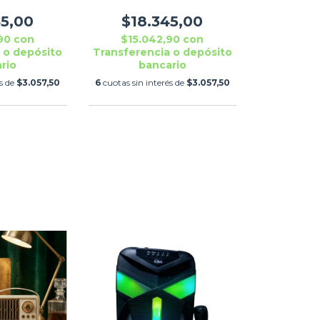
45,00
$18.345,00
,90
con
$15.042,90
con
 o depósito
Transferencia o depósito
rio
bancario
és de
$3.057,50
6
cuotas sin interés de
$3.057,50