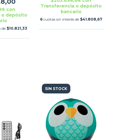
RO
$205.698,64
con
28,00
Transferencia o depósito
,96
con
bancario
 o depósito
6
cuotas sin interés de
$41.808,67
rio
s de
$10.821,33
SIN STOCK