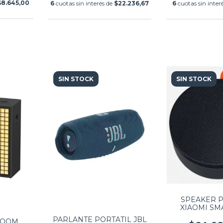
$8.645,00
6
cuotas sin interés de
$22.236,67
6
cuotas sin inter
SIN STOCK
SIN STOCK
SPEAKER P
XIAOMI SM
QBH4218GL B
PARLANTE PORTATIL JBL
VOOM