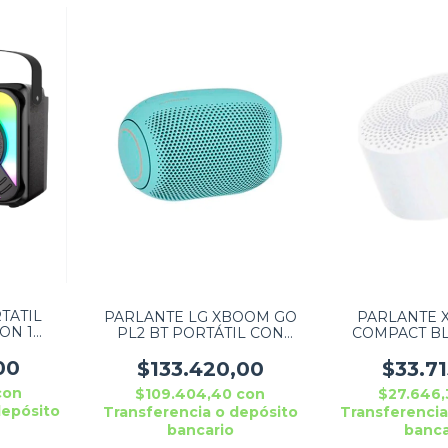
TATIL
PARLANTE LG XBOOM GO
PARLANTE X
ON 1
PL2 BT PORTÁTIL CON
COMPACT B
EI ABS-
BLUETOOTH
22320 B
ES CON
WATERPROOF AZUL
00
$133.420,00
$33.7
con
$109.404,40
con
$27.646
depósito
Transferencia o depósito
Transferencia
bancario
banca