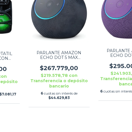
PARLANTE
PARLANTE AMAZON
TATIL
ECHO DOT
ECHO DOT 5 MAX
CON
AMETHYST
GRAPHITE ALEXA
OM-6106
$295.0
$267.779,00
00
$241.903
$219.578,78
con
con
Transferencia
Transferencia o depósito
depósito
banca
bancario
6
cuotas sin interé
6
cuotas sin interés de
$7.081,17
$44.629,83