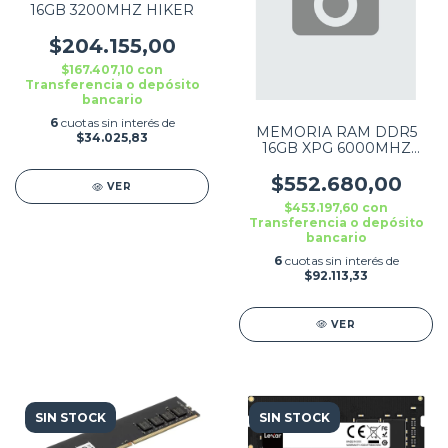
16GB 3200MHZ HIKER
$204.155,00
$167.407,10
con
Transferencia o depósito
bancario
6
cuotas sin interés de
MEMORIA RAM DDR5
$34.025,83
16GB XPG 6000MHZ
CL34 LANCER BLACK
$552.680,00
VER
$453.197,60
con
Transferencia o depósito
bancario
6
cuotas sin interés de
$92.113,33
VER
SIN STOCK
SIN STOCK