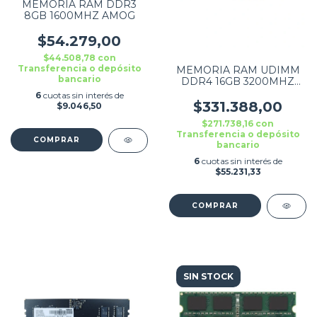
MEMORIA RAM DDR3
8GB 1600MHZ AMOG
$54.279,00
$44.508,78
con
Transferencia o depósito
MEMORIA RAM UDIMM
bancario
DDR4 16GB 3200MHZ
1.2V CL 22 ORETON
6
cuotas sin interés de
$331.388,00
$9.046,50
$271.738,16
con
Transferencia o depósito
bancario
6
cuotas sin interés de
$55.231,33
SIN STOCK