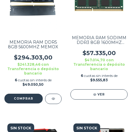
MEMORIA RAM SODIMM
MEMORIA RAM DDR5
DDR3 8GB 1600MHZ
8GB 5600MHZ MEMOX
YMEITON
$57.335,00
$294.303,00
$47.014,70
con
$241.328,46
con
Transferencia o depósito
Transferencia o depósito
bancario
bancario
6
cuotas sin interés de
6
cuotas sin interés de
$9.555,83
$49.050,50
VER
SIN STOCK
SIN STOCK