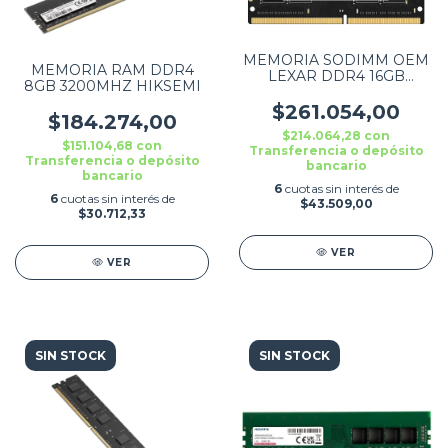
MEMORIA SODIMM OEM
MEMORIA RAM DDR4
LEXAR DDR4 16GB
8GB 3200MHZ HIKSEMI
3200MHZ
$261.054,00
$184.274,00
$214.064,28
con
$151.104,68
con
Transferencia o depósito
Transferencia o depósito
bancario
bancario
6
cuotas sin interés de
6
cuotas sin interés de
$43.509,00
$30.712,33
VER
VER
SIN STOCK
SIN STOCK