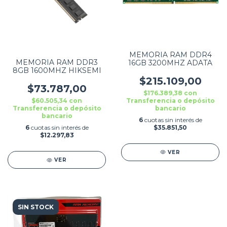
MEMORIA RAM DDR4
MEMORIA RAM DDR3
16GB 3200MHZ ADATA
8GB 1600MHZ HIKSEMI
$215.109,00
$73.787,00
$176.389,38
con
Transferencia o depósito
$60.505,34
con
bancario
Transferencia o depósito
bancario
6
cuotas sin interés de
$35.851,50
6
cuotas sin interés de
$12.297,83
VER
VER
SIN STOCK