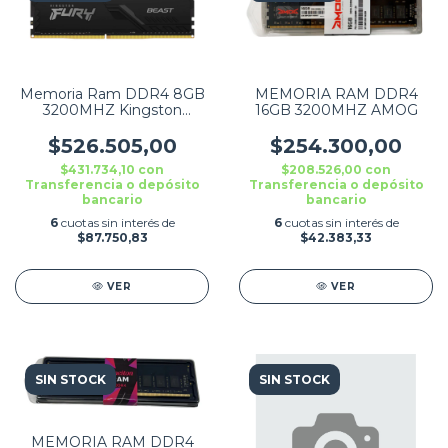
Memoria Ram DDR4 8GB
MEMORIA RAM DDR4
3200MHZ Kingston
16GB 3200MHZ AMOG
Hyperx Fury Rgb Beast
KF432C16BBA/8
$526.505,00
$254.300,00
$431.734,10
con
$208.526,00
con
Transferencia o depósito
Transferencia o depósito
bancario
bancario
6
cuotas sin interés de
6
cuotas sin interés de
$87.750,83
$42.383,33
VER
VER
SIN STOCK
SIN STOCK
MEMORIA RAM DDR4